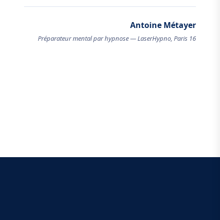
Antoine Métayer
Préparateur mental par hypnose — LaserHypno, Paris 16